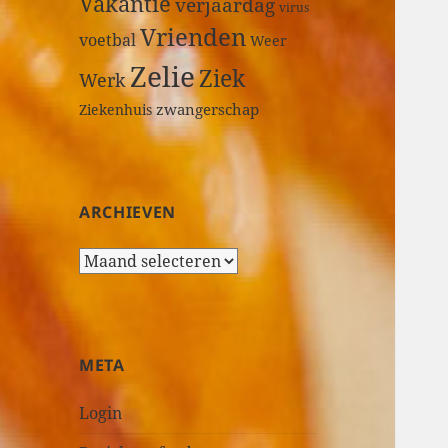
Vakantie
verjaardag
virus
Vrienden
voetbal
Weer
Zelie
Ziek
Werk
zwangerschap
Ziekenhuis
ARCHIEVEN
A
r
c
h
i
META
e
v
Login
e