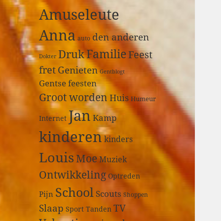
a
Amuseleute
r
:
Anna
den anderen
auto
Druk
Familie
Feest
Dokter
fret
Genieten
Gentblogt
Gentse feesten
Groot worden
Huis
Humeur
Jan
Kamp
Internet
kinderen
kinders
Louis
Moe
Muziek
Ontwikkeling
Optreden
School
Scouts
Pijn
Shoppen
Slaap
TV
Sport
Tanden