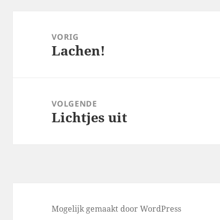
Bericht
navigatie
VORIG
Lachen!
Vorig
bericht:
VOLGENDE
Lichtjes uit
Volgend
bericht:
Mogelijk gemaakt door WordPress