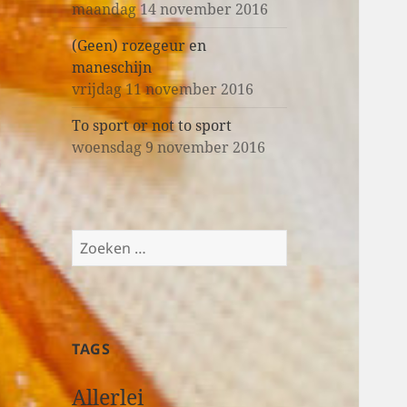
maandag 14 november 2016
(Geen) rozegeur en
maneschijn
vrijdag 11 november 2016
To sport or not to sport
woensdag 9 november 2016
Z
o
e
k
e
TAGS
n
n
Allerlei
a