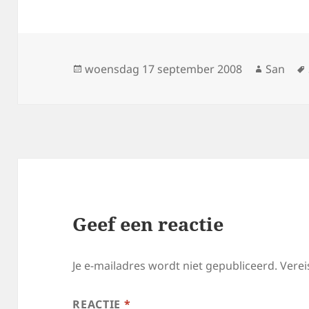
Geplaatst
woensdag 17 september 2008
Auteur
San
op
Geef een reactie
Je e-mailadres wordt niet gepubliceerd.
Verei
REACTIE
*