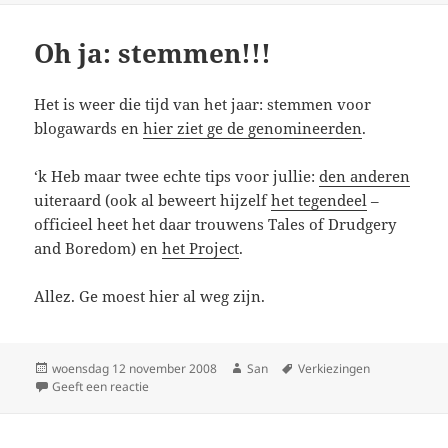
Oh ja: stemmen!!!
Het is weer die tijd van het jaar: stemmen voor
blogawards en
hier ziet ge de genomineerden
.
‘k Heb maar twee echte tips voor jullie:
den anderen
uiteraard (ook al beweert hijzelf
het tegendeel
–
officieel heet het daar trouwens Tales of Drudgery
and Boredom) en
het Project
.
Allez. Ge moest hier al weg zijn.
Geplaatst
woensdag 12 november 2008
Auteur
San
Tags
Verkiezingen
op
Geeft een reactie
op Oh ja: stemmen!!!