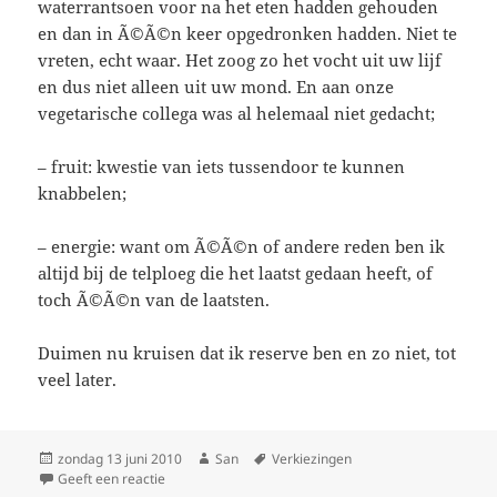
waterrantsoen voor na het eten hadden gehouden
en dan in Ã©Ã©n keer opgedronken hadden. Niet te
vreten, echt waar. Het zoog zo het vocht uit uw lijf
en dus niet alleen uit uw mond. En aan onze
vegetarische collega was al helemaal niet gedacht;
– fruit: kwestie van iets tussendoor te kunnen
knabbelen;
– energie: want om Ã©Ã©n of andere reden ben ik
altijd bij de telploeg die het laatst gedaan heeft, of
toch Ã©Ã©n van de laatsten.
Duimen nu kruisen dat ik reserve ben en zo niet, tot
veel later.
Geplaatst
zondag 13 juni 2010
Auteur
San
Tags
Verkiezingen
op
Geeft een reactie
op Stemmen