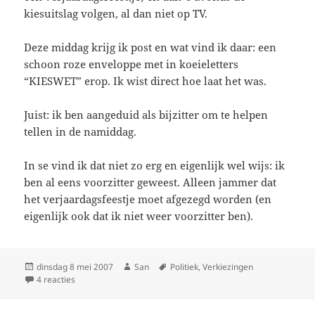
kiesuitslag volgen, al dan niet op TV.
Deze middag krijg ik post en wat vind ik daar: een
schoon roze enveloppe met in koeieletters
“KIESWET” erop. Ik wist direct hoe laat het was.
Juist: ik ben aangeduid als bijzitter om te helpen
tellen in de namiddag.
In se vind ik dat niet zo erg en eigenlijk wel wijs: ik
ben al eens voorzitter geweest. Alleen jammer dat
het verjaardagsfeestje moet afgezegd worden (en
eigenlijk ook dat ik niet weer voorzitter ben).
Geplaatst
dinsdag 8 mei 2007
Auteur
San
Tags
Politiek
,
Verkiezingen
op
4 reacties
op Afgelasten