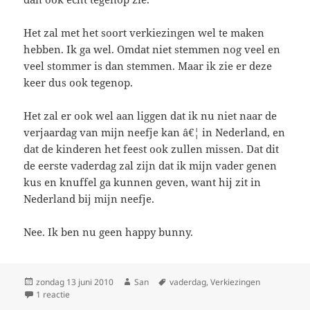
Het zal met het soort verkiezingen wel te maken
hebben. Ik ga wel. Omdat niet stemmen nog veel en
veel stommer is dan stemmen. Maar ik zie er deze
keer dus ook tegenop.
Het zal er ook wel aan liggen dat ik nu niet naar de
verjaardag van mijn neefje kan â€¦ in Nederland, en
dat de kinderen het feest ook zullen missen. Dat dit
de eerste vaderdag zal zijn dat ik mijn vader genen
kus en knuffel ga kunnen geven, want hij zit in
Nederland bij mijn neefje.
Nee. Ik ben nu geen happy bunny.
Geplaatst
zondag 13 juni 2010
Auteur
San
Tags
vaderdag
,
Verkiezingen
op
1 reactie
op Kiezen en tellen