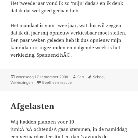
Het tweede jaar vond ik zo ‘mijn’ dada’s en ik denk
dat ik dat wel goed gedaan heb.
Het mandaat is voor twee jaar, wat dus wil zeggen
dat ik dit jaar mij opnieuw verkiesbaar moet stellen.
Een paar weken geleden heb ik dus opnieuw mijn
kandidatuur ingezonden en volgende week is het
verkiezing. Spannend hÃ©.
Geplaatst
woensdag 17 september 2008
Auteur
San
Tags
School
,
Verkiezingen
op
Geeft een reactie
op Twee jaar geleden al
Afgelasten
Wij hadden plannen voor 10
juni:Â ‘sÂ ochtendsÂ gaan stemmen, in de namiddag
een verjaardagsfeest(je) en dan ’s avonds de