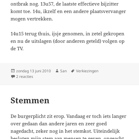
ontbrak nog. 13u57, de laatste effectieve bijzitter
komt toe. 14u, ikzelf en een andere plaatsvervanger
mogen vertrekken.
14u15 terug thuis, ijsje genomen, in zetel gekropen
en nu de uitslagen (door anderen geteld) volgen op
de TV.
Geplaatst
zondag 13 juni 2010
Auteur
San
Tags
Verkiezingen
op
2 reacties
op Terug
Stemmen
De burgerplicht zit erop. Vandaag er toch iets langer
over gedaan dan andere jaren en zeer goed
nagedacht, zeker nog in het stemkot. Uiteindelijk
besloten mijn stem aan mensen te geven, ongeacht