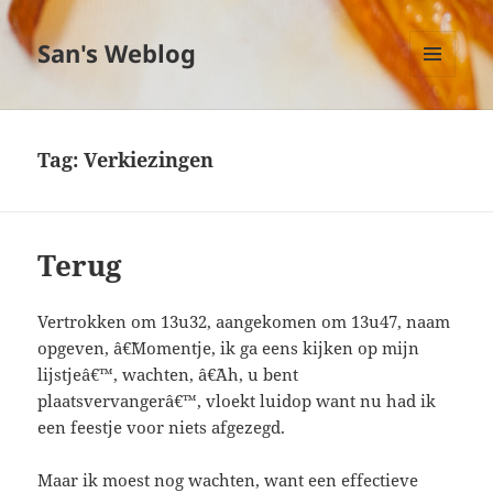
San's Weblog
MENU
EN
WIDGETS
Tag:
Verkiezingen
Terug
Vertrokken om 13u32, aangekomen om 13u47, naam
opgeven, â€˜Momentje, ik ga eens kijken op mijn
lijstjeâ€™, wachten, â€˜Ah, u bent
plaatsvervangerâ€™, vloekt luidop want nu had ik
een feestje voor niets afgezegd.
Maar ik moest nog wachten, want een effectieve