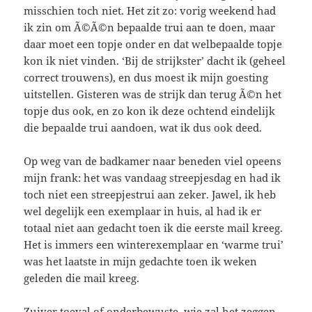
misschien toch niet. Het zit zo: vorig weekend had
ik zin om Ã©Ã©n bepaalde trui aan te doen, maar
daar moet een topje onder en dat welbepaalde topje
kon ik niet vinden. ‘Bij de strijkster’ dacht ik (geheel
correct trouwens), en dus moest ik mijn goesting
uitstellen. Gisteren was de strijk dan terug Ã©n het
topje dus ook, en zo kon ik deze ochtend eindelijk
die bepaalde trui aandoen, wat ik dus ook deed.
Op weg van de badkamer naar beneden viel opeens
mijn frank: het was vandaag streepjesdag en had ik
toch niet een streepjestrui aan zeker. Jawel, ik heb
wel degelijk een exemplaar in huis, al had ik er
totaal niet aan gedacht toen ik die eerste mail kreeg.
Het is immers een winterexemplaar en ‘warme trui’
was het laatste in mijn gedachte toen ik weken
geleden die mail kreeg.
Zuiver toeval of onderbewuste, wie zal het zeggen,