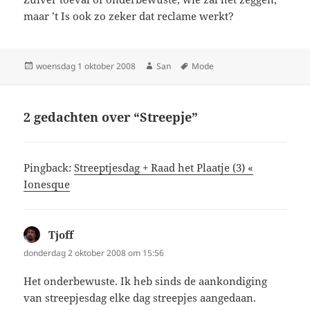
maar ’t Is ook zo zeker dat reclame werkt?
Geplaatst
woensdag 1 oktober 2008
Auteur
San
Tags
Mode
op
2 gedachten over “Streepje”
Pingback:
Streeptjesdag + Raad het Plaatje (3) «
Ionesque
Tjoff
schreef:
donderdag 2 oktober 2008 om 15:56
Het onderbewuste. Ik heb sinds de aankondiging
van streepjesdag elke dag streepjes aangedaan.