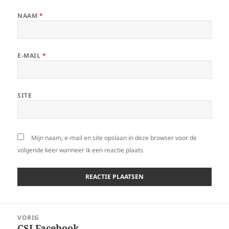
NAAM
*
E-MAIL
*
SITE
Mijn naam, e-mail en site opslaan in deze browser voor de
volgende keer wanneer ik een reactie plaats.
Bericht
VORIG
navigatie
CSI Facebook
Vorig