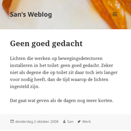
San's Weblog
MENU
EN
WIDGETS
Geen goed gedacht
Lichten die werken op bewegingsdetectoren
installeren in het toilet: geen goed gedacht. Zeker
niet als degene die op toilet zit daar toch iets langer
voor nodig heeft, dan de tijd waarop de lichten
ingesteld zijn.
Dat gaat wat geven als de dagen nog meer korten.
Geplaatst
donderdag 2 oktober 2008
Auteur
San
Tags
Werk
op