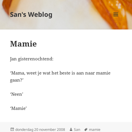
San's Weblog
MENU
EN
WIDGETS
Mamie
Jan gisterenochtend:
‘Mama, weet je wat het beste is aan naar mamie
gaan?’
‘Neen’
‘Mamie’
Geplaatst
donderdag 20 november 2008
Auteur
San
Tags
mamie