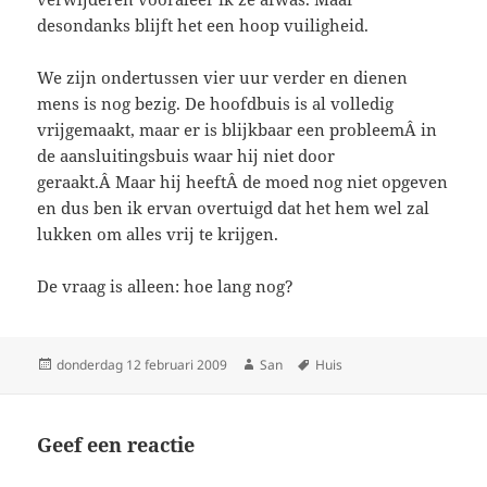
desondanks blijft het een hoop vuiligheid.
We zijn ondertussen vier uur verder en dienen
mens is nog bezig. De hoofdbuis is al volledig
vrijgemaakt, maar er is blijkbaar een probleemÂ in
de aansluitingsbuis waar hij niet door
geraakt.Â Maar hij heeftÂ de moed nog niet opgeven
en dus ben ik ervan overtuigd dat het hem wel zal
lukken om alles vrij te krijgen.
De vraag is alleen: hoe lang nog?
Geplaatst
donderdag 12 februari 2009
Auteur
San
Tags
Huis
op
Geef een reactie