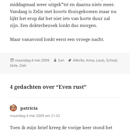
middagmaal weer uitgek*tst en daarna niets meer.
Vandaag is Zelie met koorts thuisgekomen maar nu
lijkt het erop dat het niet iets van korte duur zal
zijn. Een dokterbezoek lonkt dus morgen.
Maar vanavond lonkt eerst een vroege nacht.
Geplaatst
maandag 4 mei 2009
Auteur
San
Tags
Allerlei
,
Anna
,
Louis
,
School
,
Zelie
op
,
Ziek
4 gedachten over “Even rust”
patricia
schreef:
maandag 4 mei 2009 om 21:52
Toen ik mijn brief kreeg de vorige keer stond het