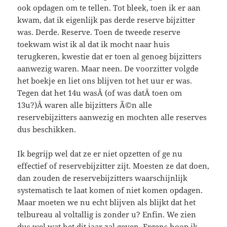
ook opdagen om te tellen. Tot bleek, toen ik er aan
kwam, dat ik eigenlijk pas derde reserve bijzitter
was. Derde. Reserve. Toen de tweede reserve
toekwam wist ik al dat ik mocht naar huis
terugkeren, kwestie dat er toen al genoeg bijzitters
aanwezig waren. Maar neen. De voorzitter volgde
het boekje en liet ons blijven tot het uur er was.
Tegen dat het 14u wasÂ (of was datÂ toen om
13u?)Â waren alle bijzitters Ã©n alle
reservebijzitters aanwezig en mochten alle reserves
dus beschikken.
Ik begrijp wel dat ze er niet opzetten of ge nu
effectief of reservebijzitter zijt. Moesten ze dat doen,
dan zouden de reservebijzitters waarschijnlijk
systematisch te laat komen of niet komen opdagen.
Maar moeten we nu echt blijven als blijkt dat het
telbureau al voltallig is zonder u? Enfin. We zien
dus wel wat het dit jaar zal geven. Ergens hoop ik