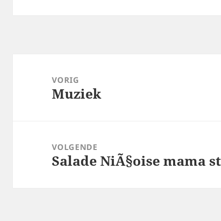
Bericht
navigatie
VORIG
Muziek
Vorig
bericht:
VOLGENDE
Salade NiÃ§oise mama st
Volgend
bericht: