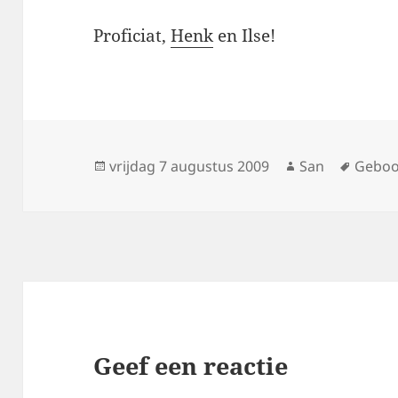
Proficiat,
Henk
en Ilse!
Geplaatst
vrijdag 7 augustus 2009
Auteur
San
Tags
Geboo
op
Geef een reactie