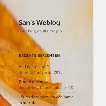
San's Weblog
Four kids, a full-time job
RECENTE BERICHTEN
And we’re back?
dinsdag 1 augustus 2017
Familieuitstap
donderdag 17 november 2016
Tik op de vingers en een bank
achteruit