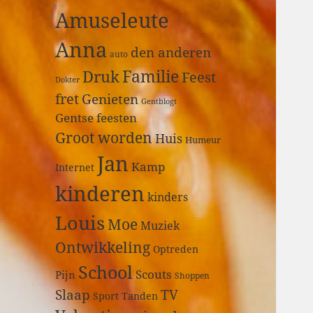
a
Amuseleute
r
:
Anna
den anderen
auto
Druk
Familie
Feest
Dokter
fret
Genieten
Gentblogt
Gentse feesten
Groot worden
Huis
Humeur
Jan
Kamp
Internet
kinderen
kinders
Louis
Moe
Muziek
Ontwikkeling
Optreden
School
Scouts
Pijn
Shoppen
Slaap
TV
Sport
Tanden