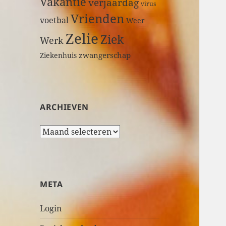
Vakantie
verjaardag
virus
Vrienden
voetbal
Weer
Zelie
Ziek
Werk
zwangerschap
Ziekenhuis
ARCHIEVEN
A
r
c
h
i
META
e
v
Login
e