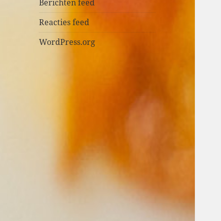
n
Berichten feed
Reacties feed
WordPress.org