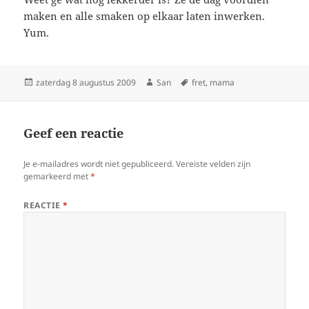
maken en alle smaken op elkaar laten inwerken.
Yum.
Geplaatst
zaterdag 8 augustus 2009
Auteur
San
Tags
fret
,
mama
op
Geef een reactie
Je e-mailadres wordt niet gepubliceerd.
Vereiste velden zijn
gemarkeerd met
*
REACTIE
*