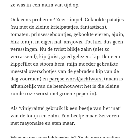
ze was in een mum van tijd op.
Ook eens proberen? Zeer simpel. Gekookte patatjes
(nu met de kleine krielpatatjes, fantastisch),
tomaten, prinsesseboontjes, gekookte eieren, ajuin,
blik tonijn in eigen nat, ansjovis. Tot hier dus geen
verassingen. Nu de twist: blikje zalm (niet zo
verrassend), kip (juist, goed gelezen: kip. Ik neem
kippefilet en stoom hem, mijn moeder gebruikte
meestal overschotjes van de gebraden kip van de
dag voordien) en
parijse worst/jachtworst
(naam is
afhankelijk van de beenhouwer; het is die kleine
ronde roze worst met groene peper in).
Als ‘vinigraitte’ gebruik ik een beetje van het ‘nat’
van de tonijn en zalm. Een beetje maar. Serveren
met mayonaise en eten maar.
Weet ge wat nog lekkerder is? Ze de dag voordien