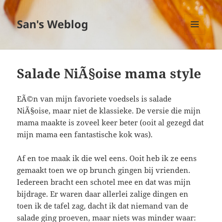
San's Weblog
MENU
EN
WIDGETS
Salade NiÃ§oise mama style
EÃ©n van mijn favoriete voedsels is salade
NiÃ§oise, maar niet de klassieke. De versie die mijn
mama maakte is zoveel keer beter (ooit al gezegd dat
mijn mama een fantastische kok was).
Af en toe maak ik die wel eens. Ooit heb ik ze eens
gemaakt toen we op brunch gingen bij vrienden.
Iedereen bracht een schotel mee en dat was mijn
bijdrage. Er waren daar allerlei zalige dingen en
toen ik de tafel zag, dacht ik dat niemand van de
salade ging proeven, maar niets was minder waar: