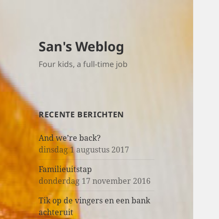
San's Weblog
Four kids, a full-time job
RECENTE BERICHTEN
And we’re back?
dinsdag 1 augustus 2017
Familieuitstap
donderdag 17 november 2016
Tik op de vingers en een bank
achteruit