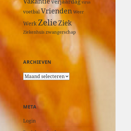
Vakantie
verjaardag
virus
Vrienden
voetbal
Weer
Zelie
Ziek
Werk
zwangerschap
Ziekenhuis
ARCHIEVEN
A
r
c
h
i
META
e
v
Login
e