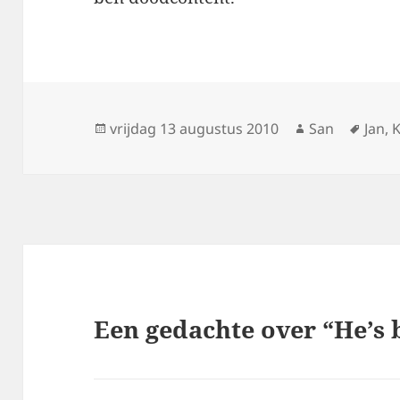
Geplaatst
vrijdag 13 augustus 2010
Auteur
San
Tags
Jan
,
op
Een gedachte over “He’s 