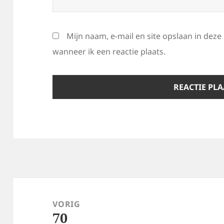
Mijn naam, e-mail en site opslaan in dez
wanneer ik een reactie plaats.
Bericht
navigatie
VORIG
70
Vorig