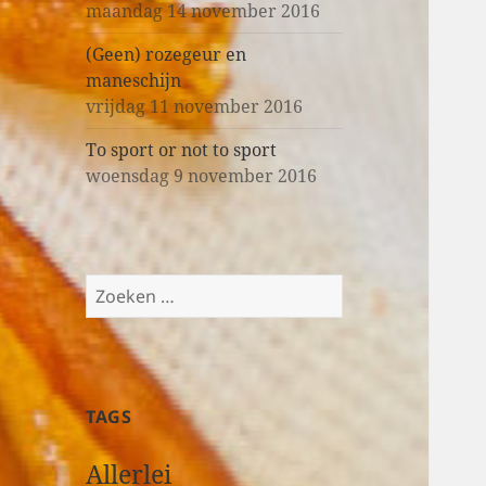
maandag 14 november 2016
(Geen) rozegeur en
maneschijn
vrijdag 11 november 2016
To sport or not to sport
woensdag 9 november 2016
Z
o
e
k
e
TAGS
n
n
Allerlei
a