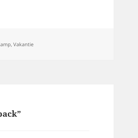
Kamp
,
Vakantie
back”