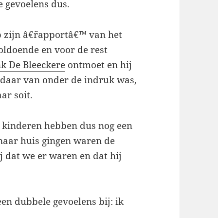
e gevoelens dus.
p zijn â€˜rapportâ€™ van het
oldoende en voor de rest
k De Bleeckere
ontmoet en hij
j daar van onder de indruk was,
ar soit.
e kinderen hebben dus nog een
 naar huis gingen waren de
j dat we er waren en dat hij
een dubbele gevoelens bij: ik