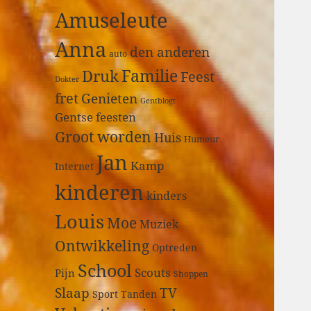
a
Amuseleute
r
:
Anna
den anderen
auto
Druk
Familie
Feest
Dokter
fret
Genieten
Gentblogt
Gentse feesten
Groot worden
Huis
Humeur
Jan
Kamp
Internet
kinderen
kinders
Louis
Moe
Muziek
Ontwikkeling
Optreden
School
Scouts
Pijn
Shoppen
Slaap
TV
Sport
Tanden