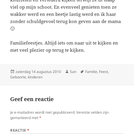
viel op mijn schoot. En evenveel genieten toen ze
wakker werd en een beetje lastig werd en ik haar
zonder schuldgevoel terug kon geven aan de mama
🙂
Familiefeestjes. Altijd iets om naar uit te kijken en
met veel plezier op terug te kijken.
Geplaatst
zaterdag 14 augustus 2010
Auteur
San
Tags
Familie
,
Feest
,
Geboorte
op
,
kinderen
Geef een reactie
Je e-mailadres wordt niet gepubliceerd.
Vereiste velden zijn
gemarkeerd met
*
REACTIE
*