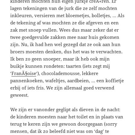
kinderen mochten hun eigen jurkje creÃ«ren. Er
lagen tekeningen van de jurk die ze zelf mochten
inkleuren, versieren met bloemetjes, bolletjes, … Als
de tekening af was mochten ze die afgeven en een
zak met snoep vullen. Wees dus maar zeker dat er
twee goedgevulde zakken mee naar huis gekomen
zijn. Nu, ik had hen wel gezegd dat ze ook aan hun
broers moesten denken, dus het was te verwachten.
Ik ben zo geen snoeper, maar ik heb ook mijn
buikje kunnen rondeten: taarten (iets zegt mij
‘
FranÃ§oise
‘), chocolademousse, lekkere
pannenkoeken, wafeltjes, aardbeien, … een koffietje
erbij of iets fris. We zijn allemaal goed verwend
geweest.
We zijn er vanonder geglipt als dieven in de nacht:
de kinderen moesten naar het toilet en in plaats van
terug te keren zijn we gewoon doorgegaan (sorry
mensen, dat ik zo beleefd niet was om ‘dag’ te