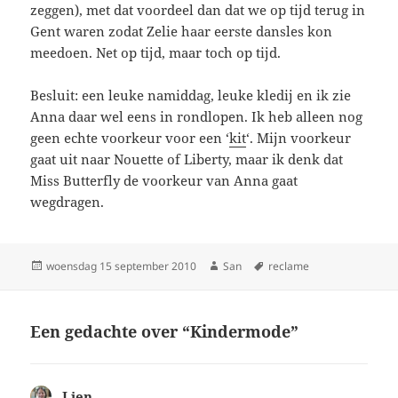
zeggen), met dat voordeel dan dat we op tijd terug in
Gent waren zodat Zelie haar eerste dansles kon
meedoen. Net op tijd, maar toch op tijd.
Besluit: een leuke namiddag, leuke kledij en ik zie
Anna daar wel eens in rondlopen. Ik heb alleen nog
geen echte voorkeur voor een ‘
kit
‘. Mijn voorkeur
gaat uit naar Nouette of Liberty, maar ik denk dat
Miss Butterfly de voorkeur van Anna gaat
wegdragen.
Geplaatst
woensdag 15 september 2010
Auteur
San
Tags
reclame
op
Een gedachte over “Kindermode”
Lien
schreef: