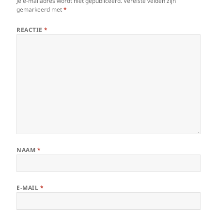
Je e-mailadres wordt niet gepubliceerd.
Vereiste velden zijn
gemarkeerd met
*
REACTIE
*
NAAM
*
E-MAIL
*