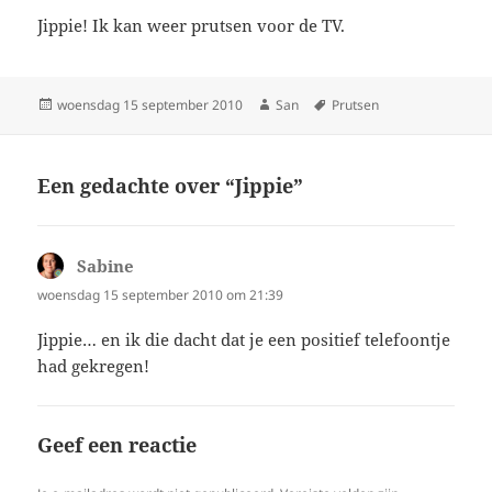
Jippie! Ik kan weer prutsen voor de TV.
Geplaatst
woensdag 15 september 2010
Auteur
San
Tags
Prutsen
op
Een gedachte over “Jippie”
Sabine
schreef:
woensdag 15 september 2010 om 21:39
Jippie… en ik die dacht dat je een positief telefoontje
had gekregen!
Geef een reactie