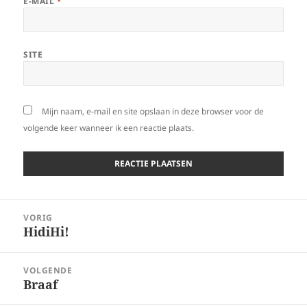
E-MAIL
*
SITE
Mijn naam, e-mail en site opslaan in deze browser voor de
volgende keer wanneer ik een reactie plaats.
Bericht
VORIG
navigatie
HidiHi!
Vorig
bericht:
VOLGENDE
Braaf
Volgend
bericht: