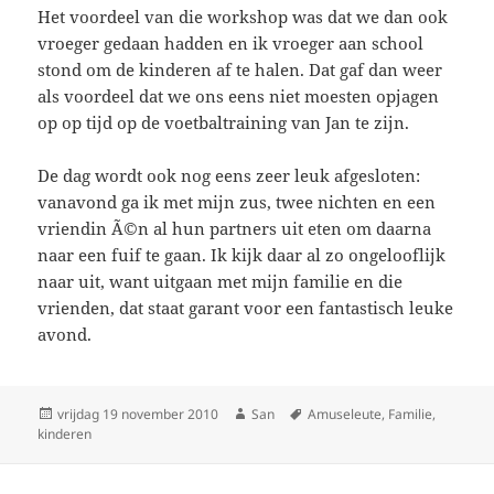
Het voordeel van die workshop was dat we dan ook
vroeger gedaan hadden en ik vroeger aan school
stond om de kinderen af te halen. Dat gaf dan weer
als voordeel dat we ons eens niet moesten opjagen
op op tijd op de voetbaltraining van Jan te zijn.
De dag wordt ook nog eens zeer leuk afgesloten:
vanavond ga ik met mijn zus, twee nichten en een
vriendin Ã©n al hun partners uit eten om daarna
naar een fuif te gaan. Ik kijk daar al zo ongelooflijk
naar uit, want uitgaan met mijn familie en die
vrienden, dat staat garant voor een fantastisch leuke
avond.
Geplaatst
vrijdag 19 november 2010
Auteur
San
Tags
Amuseleute
,
Familie
,
kinderen
op