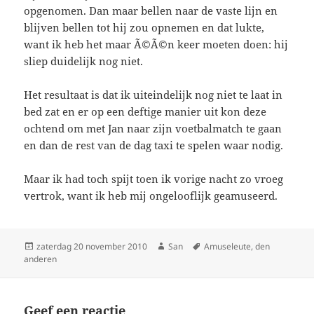
opgenomen. Dan maar bellen naar de vaste lijn en
blijven bellen tot hij zou opnemen en dat lukte,
want ik heb het maar Ã©Ã©n keer moeten doen: hij
sliep duidelijk nog niet.
Het resultaat is dat ik uiteindelijk nog niet te laat in
bed zat en er op een deftige manier uit kon deze
ochtend om met Jan naar zijn voetbalmatch te gaan
en dan de rest van de dag taxi te spelen waar nodig.
Maar ik had toch spijt toen ik vorige nacht zo vroeg
vertrok, want ik heb mij ongelooflijk geamuseerd.
Geplaatst
zaterdag 20 november 2010
Auteur
San
Tags
Amuseleute
,
den
anderen
op
Geef een reactie