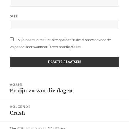
SITE
Mijn naam, e-mail en site opslaan in deze browser voor de
volgende keer wanneer ik een reactie plaats.
Bericht
VORIG
navigatie
Er zijn zo van die dagen
Vorig
bericht:
VOLGENDE
Crash
Volgend
bericht:
Mogelijk gemaakt door WordPress