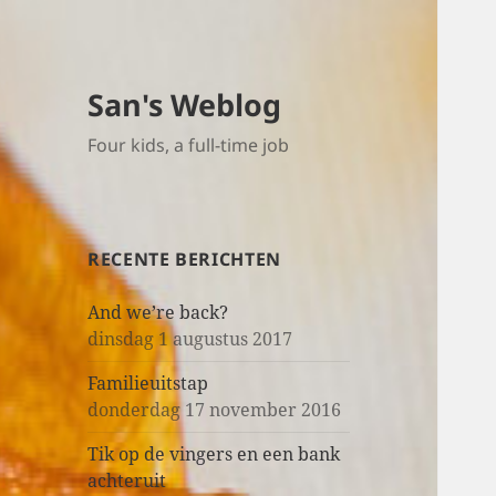
San's Weblog
Four kids, a full-time job
RECENTE BERICHTEN
And we’re back?
dinsdag 1 augustus 2017
Familieuitstap
donderdag 17 november 2016
Tik op de vingers en een bank
achteruit