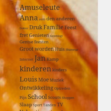
a
Amuseleute
r
:
Anna
den anderen
auto
Druk
Familie
Feest
Dokter
fret
Genieten
Gentblogt
Gentse feesten
Groot worden
Huis
Humeur
Jan
Kamp
Internet
kinderen
kinders
Louis
Moe
Muziek
Ontwikkeling
Optreden
School
Scouts
Pijn
Shoppen
Slaap
TV
Sport
Tanden