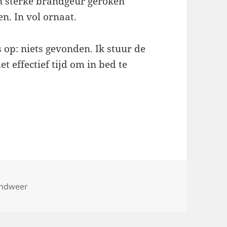
n sterke brandgeur geroken
n. In vol ornaat.
 op: niets gevonden. Ik stuur de
t effectief tijd om in bed te
s
ndweer