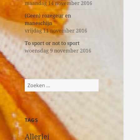
maandag 14 november 2016
(Geen) rozegeur en
maneschijn
vrijdag 11 november 2016
To sport or not to sport
woensdag 9 november 2016
Z
o
e
k
e
TAGS
n
n
Allerlei
a