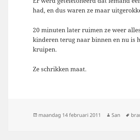
Er werd getelefoneerd dat iemand ee
had, en dus waren ze maar uitgerokke
20 minuten later ruimen ze weer alles
kinderen terug naar binnen en nu is he
kruipen.
Ze schrikken maat.
Geplaatst
maandag 14 februari 2011
Auteur
San
Tag
bra
op