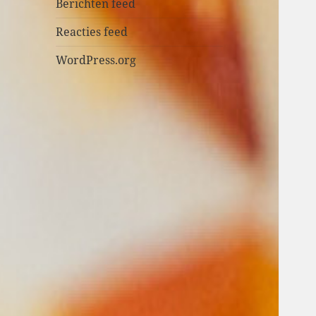
n
Berichten feed
Reacties feed
WordPress.org