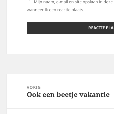
Mijn naam, e-mail en site opslaan in dez
wanneer ik een reactie plaats.
Bericht
navigatie
VORIG
Ook een beetje vakantie
Vorig
bericht: