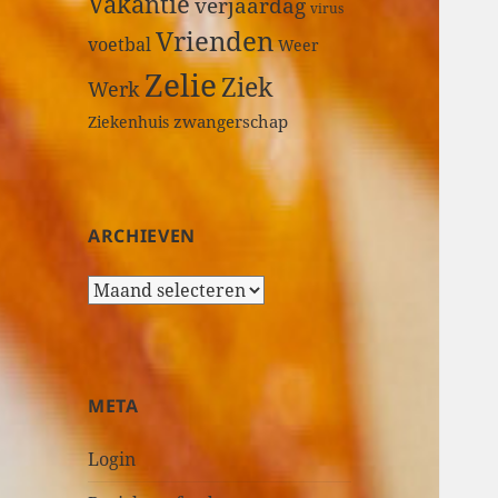
Vakantie
verjaardag
virus
Vrienden
voetbal
Weer
Zelie
Ziek
Werk
zwangerschap
Ziekenhuis
ARCHIEVEN
A
r
c
h
i
META
e
v
Login
e