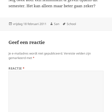
semester. Het kan alleen maar beter gaan zeker?
Geplaatst
vrijdag 18 februari 2011
Auteur
San
Tags
School
op
Geef een reactie
Je e-mailadres wordt niet gepubliceerd.
Vereiste velden zijn
gemarkeerd met
*
REACTIE
*