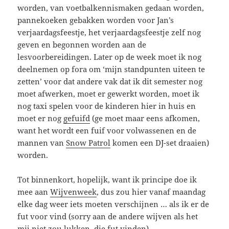
worden, van voetbalkennismaken gedaan worden,
pannekoeken gebakken worden voor Jan’s
verjaardagsfeestje, het verjaardagsfeestje zelf nog
geven en begonnen worden aan de
lesvoorbereidingen. Later op de week moet ik nog
deelnemen op fora om ‘mijn standpunten uiteen te
zetten’ voor dat andere vak dat ik dit semester nog
moet afwerken, moet er gewerkt worden, moet ik
nog taxi spelen voor de kinderen hier in huis en
moet er nog
gefuifd
(ge moet maar eens afkomen,
want het wordt een fuif voor volwassenen en de
mannen van
Snow Patrol
komen een DJ-set draaien)
worden.
Tot binnenkort, hopelijk, want ik principe doe ik
mee aan
Wijvenweek
, dus zou hier vanaf maandag
elke dag weer iets moeten verschijnen … als ik er de
fut voor vind (sorry aan de andere wijven als het
mij niet zou lukken, die fut vinden).