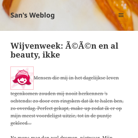
San's Weblog
MENU
EN
WIDGETS
Wijvenweek: Ã©Ã©n en al
beauty, ikke
Mensen die mij in het dagelijkse leven
tegenkomen zouden mij nooit herkennen ’s
ochtends: zo door een ringsken dat ik te halen ben,
zo overdag. Perfect gekapt, make-up zodat ik er op
mijn meest voordeligst uitzie, tot in de puntje
gekleed…
Ne mens mag dan wel dromen, nietwaar. Mijn