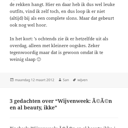
de rekken hangt. Hier en daar heb ik dus wel leuke
outfits, vind ik zelf toch, en dus loop ik er niet
(altijd) bij als een complete slons. Maar dat gebeurt
ook nog wel hoor.
In het kort: ’s ochtends zie ik er hetzelfde uit als
overdag, alleen met kleinere oogskes. Zeker
tegenwoordig maar dat is gewoon omdat ik te
weinig slaap 🙂
Geplaatst
maandag 12 maart 2012
Auteur
San
Tags
wijven
op
3 gedachten over “Wijvenweek: Ã©Ã©n
en al beauty, ikke”