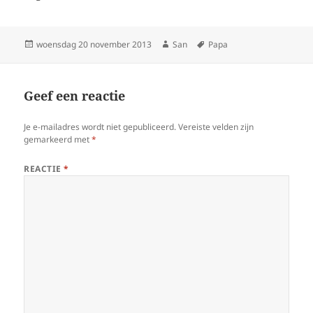
Geplaatst
woensdag 20 november 2013
Auteur
San
Tags
Papa
op
Geef een reactie
Je e-mailadres wordt niet gepubliceerd.
Vereiste velden zijn
gemarkeerd met
*
REACTIE
*