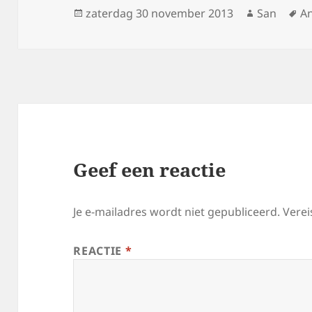
Geplaatst
zaterdag 30 november 2013
Auteur
San
T
A
op
Geef een reactie
Je e-mailadres wordt niet gepubliceerd.
Verei
REACTIE
*