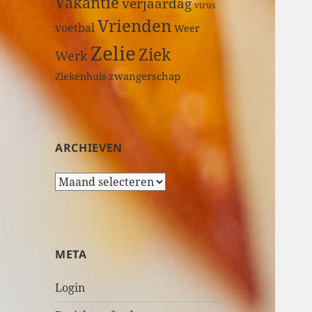
Vakantie
verjaardag
virus
Vrienden
voetbal
Weer
Zelie
Ziek
Werk
zwangerschap
Ziekenhuis
ARCHIEVEN
A
r
c
h
i
META
e
v
Login
e