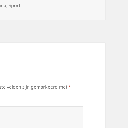
ags
nna
,
Sport
ste velden zijn gemarkeerd met
*