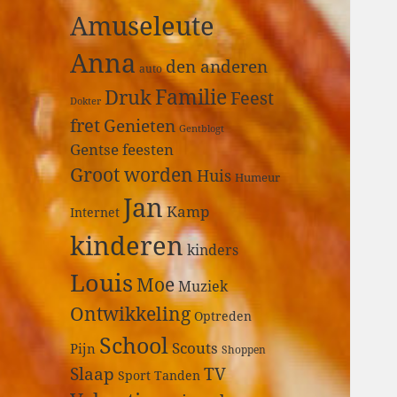
a
Amuseleute
r
:
Anna
den anderen
auto
Druk
Familie
Feest
Dokter
fret
Genieten
Gentblogt
Gentse feesten
Groot worden
Huis
Humeur
Jan
Kamp
Internet
kinderen
kinders
Louis
Moe
Muziek
Ontwikkeling
Optreden
School
Scouts
Pijn
Shoppen
Slaap
TV
Sport
Tanden