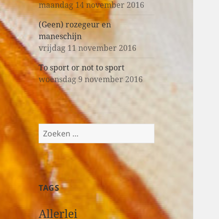
maandag 14 november 2016
(Geen) rozegeur en
maneschijn
vrijdag 11 november 2016
To sport or not to sport
woensdag 9 november 2016
Z
o
e
k
e
TAGS
n
n
Allerlei
a