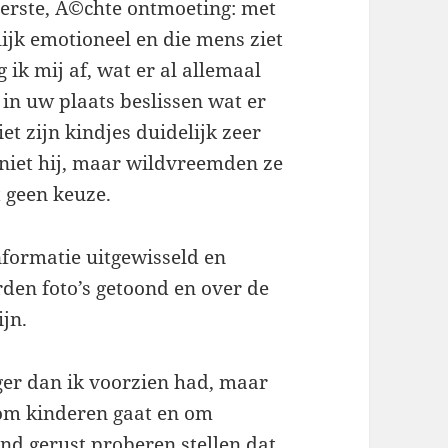
erste, Ã©chte ontmoeting: met
ijk emotioneel en die mens ziet
ik mij af, wat er al allemaal
in uw plaats beslissen wat er
t zijn kindjes duidelijk zeer
niet hij, maar wildvreemden ze
t geen keuze.
formatie uitgewisseld en
den foto’s getoond en over de
ijn.
ger dan ik voorzien had, maar
t om kinderen gaat en om
nd gerust proberen stellen dat