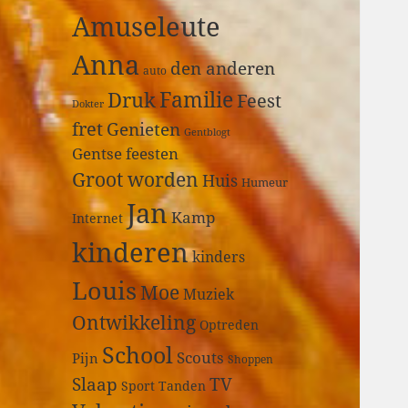
a
Amuseleute
r
:
Anna
den anderen
auto
Druk
Familie
Feest
Dokter
fret
Genieten
Gentblogt
Gentse feesten
Groot worden
Huis
Humeur
Jan
Kamp
Internet
kinderen
kinders
Louis
Moe
Muziek
Ontwikkeling
Optreden
School
Scouts
Pijn
Shoppen
Slaap
TV
Sport
Tanden