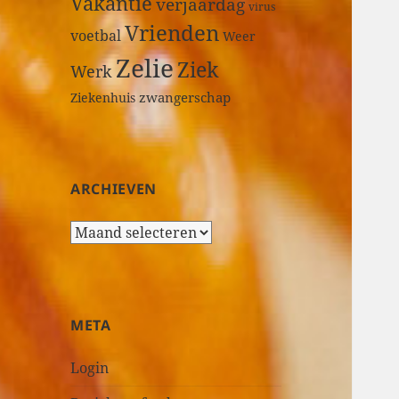
Vakantie
verjaardag
virus
Vrienden
voetbal
Weer
Zelie
Ziek
Werk
zwangerschap
Ziekenhuis
ARCHIEVEN
A
r
c
h
i
META
e
v
Login
e