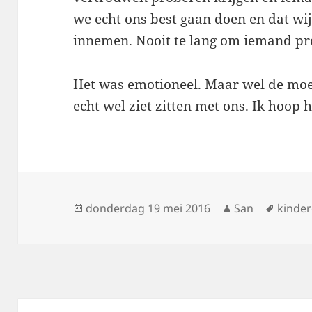
we echt ons best gaan doen en dat wij 
innemen. Nooit te lang om iemand pro
Het was emotioneel. Maar wel de moei
echt wel ziet zitten met ons. Ik hoop 
Geplaatst
donderdag 19 mei 2016
Auteur
San
Tags
kinde
op