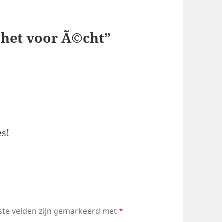
 het voor Ã©cht”
es!
ste velden zijn gemarkeerd met
*