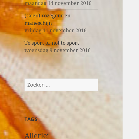
maandag 14 november 2016
(Geen) rozegeur en
maneschijn
vrijdag 11 november 2016
To sport or not to sport
woensdag 9 november 2016
Z
o
e
k
e
TAGS
n
n
Allerlei
a