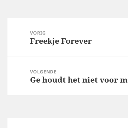
Bericht
navigatie
VORIG
Freekje Forever
Vorig
bericht:
VOLGENDE
Ge houdt het niet voor m
Volgend
bericht: