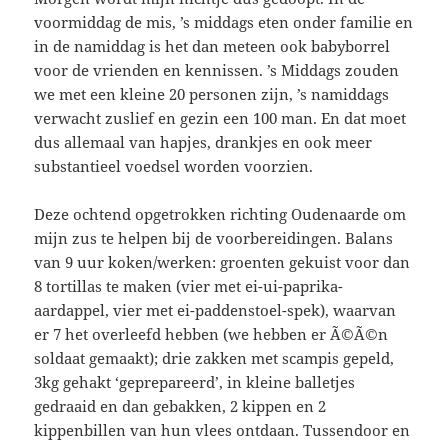
voormiddag de mis, ’s middags eten onder familie en
in de namiddag is het dan meteen ook babyborrel
voor de vrienden en kennissen. ’s Middags zouden
we met een kleine 20 personen zijn, ’s namiddags
verwacht zuslief en gezin een 100 man. En dat moet
dus allemaal van hapjes, drankjes en ook meer
substantieel voedsel worden voorzien.
Deze ochtend opgetrokken richting Oudenaarde om
mijn zus te helpen bij de voorbereidingen. Balans
van 9 uur koken/werken: groenten gekuist voor dan
8 tortillas te maken (vier met ei-ui-paprika-
aardappel, vier met ei-paddenstoel-spek), waarvan
er 7 het overleefd hebben (we hebben er Ã©Ã©n
soldaat gemaakt); drie zakken met scampis gepeld,
3kg gehakt ‘geprepareerd’, in kleine balletjes
gedraaid en dan gebakken, 2 kippen en 2
kippenbillen van hun vlees ontdaan. Tussendoor en