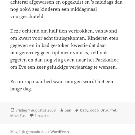
achteraf afgewassen en opgekuist en ’s middags dan
nog ookÂ zes kinderen een middagmaal
voorgeschoteld.
Deze ochtend om half tien vertrokken, vanavond
om kwart voor acht thuisgekomen. Kinderen eten
gegeven en in bad gestoken kwestie dat daar
morgenvroeg geen tijd meer voor is, zelf ook
gegeten en dan nog vlug even naar het
Parkkaffee
om
Eve
een zeer gelukkige verjaardag te wensen.
En nu rap naar bed want morgen wordt het een
lange dag.
Geplaatst
vrijdag 1 augustus 2008
Auteur
San
Tags
baby
,
doop
,
Druk
,
fret
,
Moe
op
,
Zus
1 reactie
op Voorbereidingen
Mogelijk gemaakt door WordPress