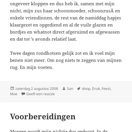
ongeveer kloppen en dus heb ik, samen met mijn
nicht, mijn zus haar schoonmoeder, schoonzusÂ en
enkele vriendinnen, de rest van de namiddag hapjes
klaargezet en opgediend en al de vuile glazen en
bordjes en whatnot direct afgeruimd en afgewassen
en dat tot ’s avonds relatief laat.
Twee dagen rondhotsen gelijk zot en ik voel mijn
benen niet meer. Om nog niets te zeggen van mijnen
rug. En mijn voeten.
Geplaatst
zaterdag 2 augustus 2008
Auteur
San
Tags
doop
,
Druk
,
Feest
,
Moe
op
Geeft een reactie
op Amai mijn voeten
Voorbereidingen
Morgen wordt mijn nichtje dus gedoopt. In de