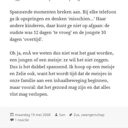
Spannende momenten breken aan. Bij elke telefoon
ga ik opspringen en denken ‘misschien…’ Haar
andere kinderen, daar kunt ge niet op afgaan: de
oudste was 12 dagen ’te vroeg’ en de jongste 10
dagen ‘overtijd’.
Oh ja, enÂ we weten dus niet wat het gaat worden,
een jongen of een meisje: ze wil het niet zeggen.
Dus is het dubbel spannend. Ik hoop op een meisje
en Zelie ook, want het wordt tijd dat de meisjes in
onze familie aan een inhaalbeweging beginnen,
maar vooral: dat het gezond mag zijn en dat alles
vlot mag verlopen.
Geplaatst
maandag 19 mei 2008
Auteur
San
Tags
Zus
,
zwangerschap
op
1 reactie
op Spannend