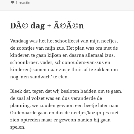
op
1 reactie
op Di deei
DÃ© dag + Ã©Ã©n
Vandaag was het het schoolfeest van mijn neefjes,
de zoontjes van mijn zus. Het plan was om met de
kinderen te gaan kijken en daarna allemaal (zus,
schoonbroer, vader, schoonouders-van-zus en
kinderen) samen naar zusje thuis af te zakken om
nog ‘nen sandwich’ te eten.
Bleek dat, tegen dat wij besloten hadden om te gaan,
de zaal al volzet was en dus veranderde de
planning: we zouden gewoon een beetje later naar
Oudenaarde gaan en dus de neefjes/kozijntjes niet
zien optreden maar er gewoon nadien bij gaan
spelen.