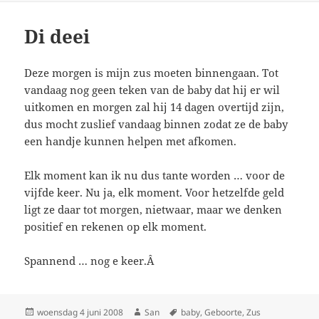
Di deei
Deze morgen is mijn zus moeten binnengaan. Tot
vandaag nog geen teken van de baby dat hij er wil
uitkomen en morgen zal hij 14 dagen overtijd zijn,
dus mocht zuslief vandaag binnen zodat ze de baby
een handje kunnen helpen met afkomen.
Elk moment kan ik nu dus tante worden … voor de
vijfde keer. Nu ja, elk moment. Voor hetzelfde geld
ligt ze daar tot morgen, nietwaar, maar we denken
positief en rekenen op elk moment.
Spannend … nog e keer.Â
Geplaatst
woensdag 4 juni 2008
Auteur
San
Tags
baby
,
Geboorte
,
Zus