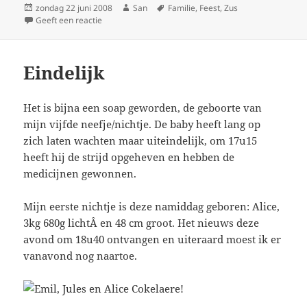
Geplaatst
zondag 22 juni 2008
Auteur
San
Tags
Familie
,
Feest
,
Zus
op
Geeft een reactie
op Feest! Nog e keer
Eindelijk
Het is bijna een soap geworden, de geboorte van
mijn vijfde neefje/nichtje. De baby heeft lang op
zich laten wachten maar uiteindelijk, om 17u15
heeft hij de strijd opgeheven en hebben de
medicijnen gewonnen.
Mijn eerste nichtje is deze namiddag geboren: Alice,
3kg 680g lichtÂ en 48 cm groot. Het nieuws deze
avond om 18u40 ontvangen en uiteraard moest ik er
vanavond nog naartoe.