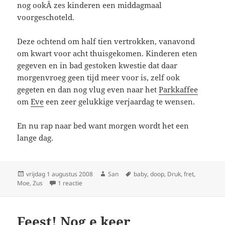
nog ookÂ zes kinderen een middagmaal
voorgeschoteld.
Deze ochtend om half tien vertrokken, vanavond
om kwart voor acht thuisgekomen. Kinderen eten
gegeven en in bad gestoken kwestie dat daar
morgenvroeg geen tijd meer voor is, zelf ook
gegeten en dan nog vlug even naar het
Parkkaffee
om
Eve
een zeer gelukkige verjaardag te wensen.
En nu rap naar bed want morgen wordt het een
lange dag.
Geplaatst
vrijdag 1 augustus 2008
Auteur
San
Tags
baby
,
doop
,
Druk
,
fret
,
Moe
op
,
Zus
1 reactie
op Voorbereidingen
Feest! Nog e keer