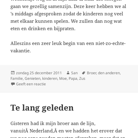
gaan we gezellig samenzijn. Deze keer hebben we al
’s middags afgesproken zodat de kinderen nog veel
met elkaar kunnen spelen. We zullen dan nog wat
eten en drinken en bijpraten.
Alleszins een zeer leuk begin van een niet-zo-echte-
vakantie.
Geplaatst
zondag 25 december 2011
Auteur
San
Tags
Broer
,
den anderen
,
Familie
op
,
Genieten
,
kinderen
,
Moe
,
Papa
,
Zus
Geeft een reactie
op Terugslag
Te lang geleden
Gisteren had ik mijn broer aan de lijn,
vanuitÂ Nederland,Â en we hadden het erover dat
we nog eens zouden moeten afspreken, maar dat er