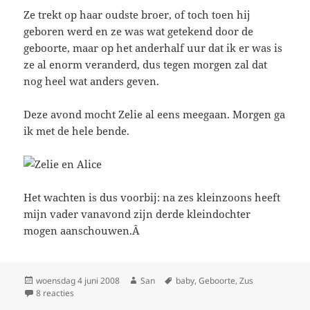
Ze trekt op haar oudste broer, of toch toen hij
geboren werd en ze was wat getekend door de
geboorte, maar op het anderhalf uur dat ik er was is
ze al enorm veranderd, dus tegen morgen zal dat
nog heel wat anders geven.
Deze avond mocht Zelie al eens meegaan. Morgen ga
ik met de hele bende.
Het wachten is dus voorbij: na zes kleinzoons heeft
mijn vader vanavond zijn derde kleindochter
mogen aanschouwen.Â
Geplaatst
woensdag 4 juni 2008
Auteur
San
Tags
baby
,
Geboorte
,
Zus
op
8 reacties
op Eindelijk