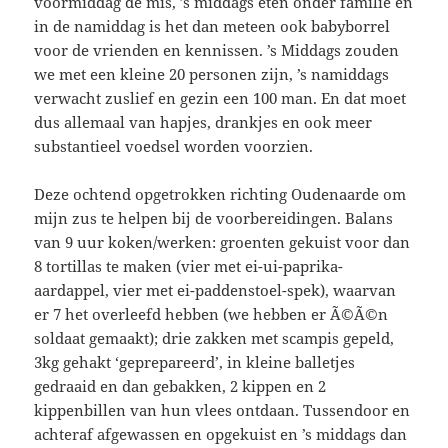
voormiddag de mis, ’s middags eten onder familie en
in de namiddag is het dan meteen ook babyborrel
voor de vrienden en kennissen. ’s Middags zouden
we met een kleine 20 personen zijn, ’s namiddags
verwacht zuslief en gezin een 100 man. En dat moet
dus allemaal van hapjes, drankjes en ook meer
substantieel voedsel worden voorzien.
Deze ochtend opgetrokken richting Oudenaarde om
mijn zus te helpen bij de voorbereidingen. Balans
van 9 uur koken/werken: groenten gekuist voor dan
8 tortillas te maken (vier met ei-ui-paprika-
aardappel, vier met ei-paddenstoel-spek), waarvan
er 7 het overleefd hebben (we hebben er Ã©Ã©n
soldaat gemaakt); drie zakken met scampis gepeld,
3kg gehakt ‘geprepareerd’, in kleine balletjes
gedraaid en dan gebakken, 2 kippen en 2
kippenbillen van hun vlees ontdaan. Tussendoor en
achteraf afgewassen en opgekuist en ’s middags dan