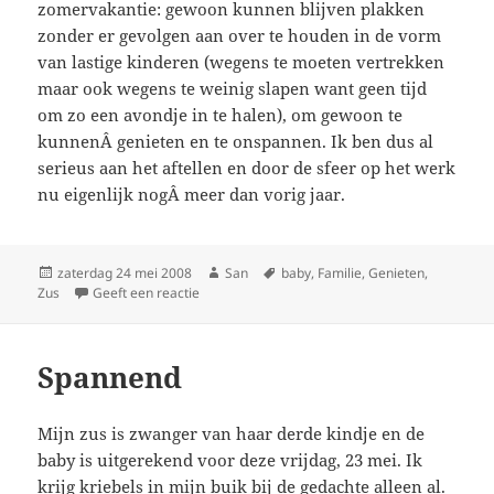
zomervakantie: gewoon kunnen blijven plakken
zonder er gevolgen aan over te houden in de vorm
van lastige kinderen (wegens te moeten vertrekken
maar ook wegens te weinig slapen want geen tijd
om zo een avondje in te halen), om gewoon te
kunnenÂ genieten en te onspannen. Ik ben dus al
serieus aan het aftellen en door de sfeer op het werk
nu eigenlijk nogÂ meer dan vorig jaar.
Geplaatst
zaterdag 24 mei 2008
Auteur
San
Tags
baby
,
Familie
,
Genieten
,
Zus
op
Geeft een reactie
op DÃ© dag + Ã©Ã©n
Spannend
Mijn zus is zwanger van haar derde kindje en de
baby is uitgerekend voor deze vrijdag, 23 mei. Ik
krijg kriebels in mijn buik bij de gedachte alleen al.