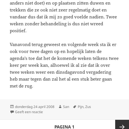
anders niet doet) en op plaatsen zitten duwen en
trekken die ze ook niet zeer regelmatig doet en
vandaar dus dat ik mij zo goed voelde nadien. Twee
weken zonder behandeling is dus niet wreed
positief.
Vanavond terug geweest en volgende week sta ik er
ook voor twee dagen op en hopelijk laten de
agenda’s toe dat het de komende weken telkens twee
keer per week kan, alhoewel ik al zie dat ik over
twee weken weer een dinsdagavond vergadering
heb maar tegen dan zal het al een stuk beter gaan
met de rug.
Geplaatst
donderdag 24 april 2008
Auteur
San
Tags
Pijn
,
Zus
op
Geeft een reactie
op Opluchting
Berichten
PAGINA
1