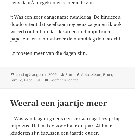
eens daarÂ toegekomen scheen de zon.
’t Was een zeer aangename namiddag. De kinderen
doodcontent dat ze elkaar nog eens zagen en ik ook
wreed content omdat ik samen met mijn broer,
papa, zus en schoonbroer de namiddag doorbracht.
Er moeten meer van die dagen zijn.
Geplaatst
zondag 2 augustus 2009
Auteur
San
Tags
Amuseleute
,
Broer
,
Familie
op
,
Papa
,
Zus
Geeft een reactie
op Te lang geleden
Weeral een jaartje meer
’t Was vandaag nog eens een verjaardagsfeestje bij
mijn zus. Het laatste voor haar dit jaar. Al haar
kinderen zijn intussen een jaartje ouder.