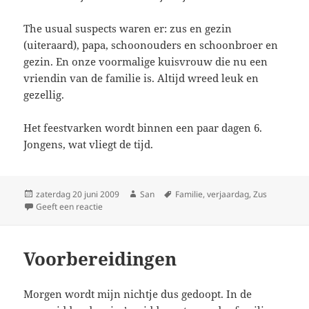
The usual suspects waren er: zus en gezin
(uiteraard), papa, schoonouders en schoonbroer en
gezin. En onze voormalige kuisvrouw die nu een
vriendin van de familie is. Altijd wreed leuk en
gezellig.
Het feestvarken wordt binnen een paar dagen 6.
Jongens, wat vliegt de tijd.
Geplaatst
zaterdag 20 juni 2009
Auteur
San
Tags
Familie
,
verjaardag
,
Zus
op
Geeft een reactie
op Weeral een jaartje meer
Voorbereidingen
Morgen wordt mijn nichtje dus gedoopt. In de