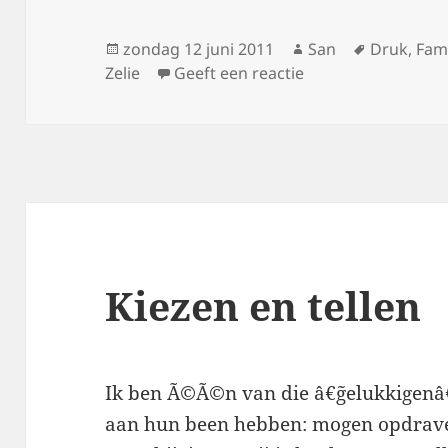
Geplaatst
zondag 12 juni 2011
Auteur
San
Tags
Druk
,
Fami
Zelie
op
Geeft een reactie
op Foutje in de pl
Kiezen en tellen
Ik ben Ã©Ã©n van die â€˜gelukkigenâ€
aan hun been hebben: mogen opdraven