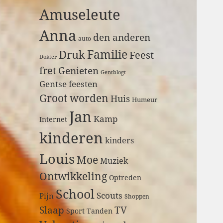
a
Amuseleute
r
:
Anna
den anderen
auto
Druk
Familie
Feest
Dokter
fret
Genieten
Gentblogt
Gentse feesten
Groot worden
Huis
Humeur
Jan
Kamp
Internet
kinderen
kinders
Louis
Moe
Muziek
Ontwikkeling
Optreden
School
Scouts
Pijn
Shoppen
Slaap
TV
Sport
Tanden