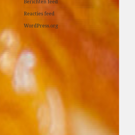
n
Berichten feed
Reacties feed
WordPress.org