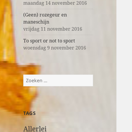
maandag 14 november 2016
(Geen) rozegeur en
maneschijn
vrijdag 11 november 2016
To sport or not to sport
woensdag 9 november 2016
Z
o
e
k
e
TAGS
n
n
Allerlei
a