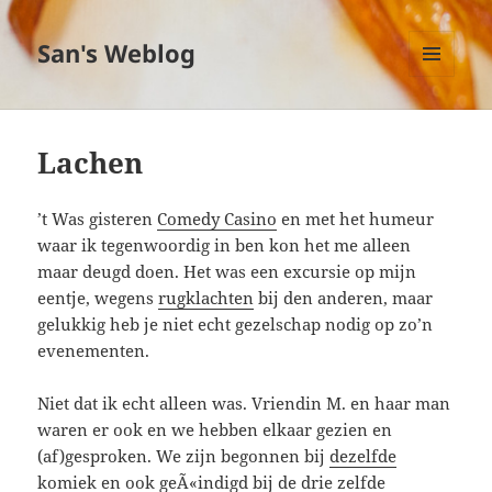
San's Weblog
MENU
EN
WIDGETS
Lachen
’t Was gisteren
Comedy Casino
en met het humeur
waar ik tegenwoordig in ben kon het me alleen
maar deugd doen. Het was een excursie op mijn
eentje, wegens
rugklachten
bij den anderen, maar
gelukkig heb je niet echt gezelschap nodig op zo’n
evenementen.
Niet dat ik echt alleen was. Vriendin M. en haar man
waren er ook en we hebben elkaar gezien en
(af)gesproken. We zijn begonnen bij
dezelfde
komiek
en ook geÃ«indigd bij de
drie
zelfde