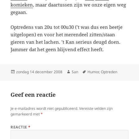
komieken
, maar daartussen zijn we onze eigen weg
gegaan.
Optredens van 20u tot 00u30 (’t was dus een beetje
uitgelopen) en voor het merendeel zitten/staan
gieren van het lachen. ’t Kan serieus deugd doen.
Jammer dat het geen blijvend effect heeft.
Geplaatst
zondag 14 december 2008
Auteur
San
Tags
Humor
,
Optreden
op
Geef een reactie
Je e-mailadres wordt niet gepubliceerd.
Vereiste velden zijn
gemarkeerd met
*
REACTIE
*