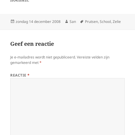
Geplaatst
zondag 14 december 2008
Auteur
San
Tags
Prutsen
,
School
,
Zelie
op
Geef een reactie
Je e-mailadres wordt niet gepubliceerd.
Vereiste velden zijn
gemarkeerd met
*
REACTIE
*