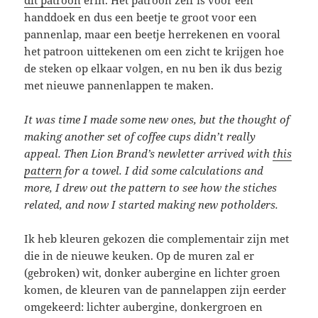
dit patroon
erin. Het patroon zelf is voor een
handdoek en dus een beetje te groot voor een
pannenlap, maar een beetje herrekenen en vooral
het patroon uittekenen om een zicht te krijgen hoe
de steken op elkaar volgen, en nu ben ik dus bezig
met nieuwe pannenlappen te maken.
It was time I made some new ones, but the thought of
making another set of coffee cups didn’t really
appeal. Then Lion Brand’s newletter arrived with
this
pattern
for a towel. I did some calculations and
more, I drew out the pattern to see how the stiches
related, and now I started making new potholders.
Ik heb kleuren gekozen die complementair zijn met
die in de nieuwe keuken. Op de muren zal er
(gebroken) wit, donker aubergine en lichter groen
komen, de kleuren van de pannelappen zijn eerder
omgekeerd: lichter aubergine, donkergroen en