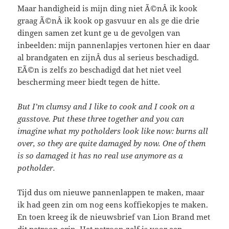
Maar handigheid is mijn ding niet Ã©nÂ ik kook
graag Ã©nÂ ik kook op gasvuur en als ge die drie
dingen samen zet kunt ge u de gevolgen van
inbeelden: mijn pannenlapjes vertonen hier en daar
al brandgaten en zijnÂ dus al serieus beschadigd.
EÃ©n is zelfs zo beschadigd dat het niet veel
bescherming meer biedt tegen de hitte.
But I’m clumsy and I like to cook and I cook on a
gasstove. Put these three together and you can
imagine what my potholders look like now: burns all
over, so they are quite damaged by now. One of them
is so damaged it has no real use anymore as a
potholder.
Tijd dus om nieuwe pannenlappen te maken, maar
ik had geen zin om nog eens koffiekopjes te maken.
En toen kreeg ik de nieuwsbrief van Lion Brand met