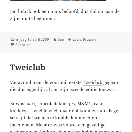
Jan heb ik ook een muts beloofd, dus tijd om aan de
zijne nu te beginnen.
Geplaatst
vrijdag 10 april 2009
Auteur
San
Tags
Louis
,
Prutsen
op
2 reacties
op Eindelijk af
Tweiclub
Vanavond naar de voor mij eerste
Tweiclub
gegaan
die dus eigenlijk al aan zijn tweede editie toe was.
Er was taart, chocoladekoekjes, M&M’s, cake,
koekjes, … veel te veel, maar dat komt er van als ge
schrijft dat we iets te knabbelen mochten
meenemen. Maar er was vooral een gezellige
gastvrouw en leuke gasten en we hebben gebreid en