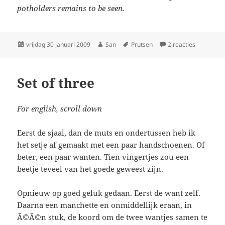
potholders remains to be seen.
Geplaatst
vrijdag 30 januari 2009
Auteur
San
Tags
Prutsen
2 reacties
op Pannen
op
Set of three
For english, scroll down
Eerst de sjaal, dan de muts en ondertussen heb ik
het setje af gemaakt met een paar handschoenen. Of
beter, een paar wanten. Tien vingertjes zou een
beetje teveel van het goede geweest zijn.
Opnieuw op goed geluk gedaan. Eerst de want zelf.
Daarna een manchette en onmiddellijk eraan, in
Ã©Ã©n stuk, de koord om de twee wantjes samen te