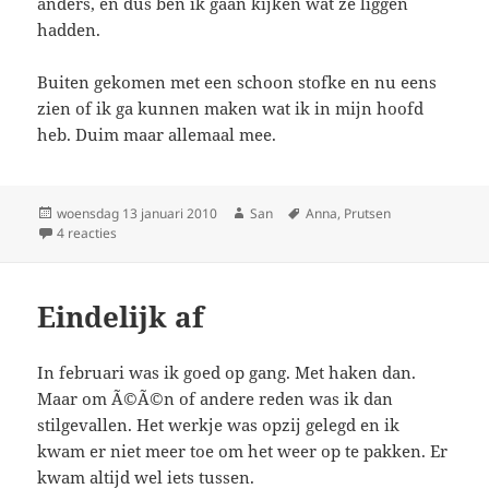
anders, en dus ben ik gaan kijken wat ze liggen
hadden.
Buiten gekomen met een schoon stofke en nu eens
zien of ik ga kunnen maken wat ik in mijn hoofd
heb. Duim maar allemaal mee.
Geplaatst
woensdag 13 januari 2010
Auteur
San
Tags
Anna
,
Prutsen
op
4 reacties
op Project tijdens pauze
Eindelijk af
In februari was ik goed op gang. Met haken dan.
Maar om Ã©Ã©n of andere reden was ik dan
stilgevallen. Het werkje was opzij gelegd en ik
kwam er niet meer toe om het weer op te pakken. Er
kwam altijd wel iets tussen.