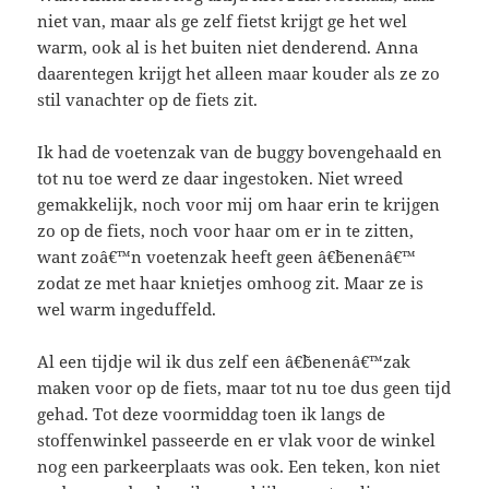
niet van, maar als ge zelf fietst krijgt ge het wel
warm, ook al is het buiten niet denderend. Anna
daarentegen krijgt het alleen maar kouder als ze zo
stil vanachter op de fiets zit.
Ik had de voetenzak van de buggy bovengehaald en
tot nu toe werd ze daar ingestoken. Niet wreed
gemakkelijk, noch voor mij om haar erin te krijgen
zo op de fiets, noch voor haar om er in te zitten,
want zoâ€™n voetenzak heeft geen â€˜benenâ€™
zodat ze met haar knietjes omhoog zit. Maar ze is
wel warm ingeduffeld.
Al een tijdje wil ik dus zelf een â€˜benenâ€™zak
maken voor op de fiets, maar tot nu toe dus geen tijd
gehad. Tot deze voormiddag toen ik langs de
stoffenwinkel passeerde en er vlak voor de winkel
nog een parkeerplaats was ook. Een teken, kon niet