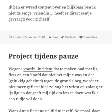
Ik ben er wreed content over en blijkbaar ben ik
niet de enige: vriendin E. heeft er direct eentje
gevraagd voor zichzelf.
Geplaatst
vrijdag 15 januari 2010
Auteur
San
Tags
Prutsen
9 reacties
op Muts
op
Project tijdens pauze
Wegens
voorbij incident
dat te maken had met ijs,
fiets en een hoofd dat niet het mijne was en dat
(gelukkig gehelmd) tegen de grond sloeg, wordt er
niet meer gefietst hier zolang het vriest en zolang er
ijs ligt en dat geeft mij tijd om iets te doen wat ik al
een tijdje wil doen.
Want Anna fietst nog altijd niet zelf. Normaal, daar