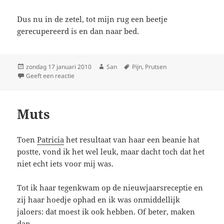
Dus nu in de zetel, tot mijn rug een beetje
gerecupereerd is en dan naar bed.
Geplaatst
zondag 17 januari 2010
Auteur
San
Tags
Pijn
,
Prutsen
op
Geeft een reactie
op Gebroken
Muts
Toen
Patricia
het resultaat van haar een beanie hat
postte, vond ik het wel leuk, maar dacht toch dat het
niet echt iets voor mij was.
Tot ik haar tegenkwam op de nieuwjaarsreceptie en
zij haar hoedje ophad en ik was onmiddellijk
jaloers: dat moest ik ook hebben. Of beter, maken
dan.