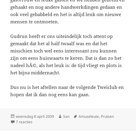
gehaakt en nog andere handwerkdingen gedaan en
ook veel gebabbeld en het is altijd leuk om nieuwe
mensen te ontmoeten.
Gudrun heeft er ons uiteindelijk toch attent op
gemaakt dat het al half twaalf was en dat het
misschien toch wel eens interessant zou kunnen
zijn om eens huiswaarts te keren. Dat is dan zo het
nadeel hÃ©, als het leuk is: de tijd vliegt en plots is
het bijna middernacht.
Dus nu is het aftellen naar de volgende Tweiclub en
hopen dat ik dan nog eens kan gaan.
Geplaatst
woensdag 8 april 2009
Auteur
San
Tags
Amuseleute
,
Prutsen
op
7 reacties
op Tweiclub