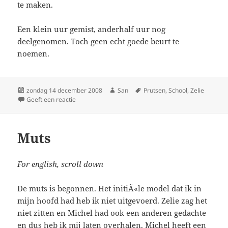
te maken.
Een klein uur gemist, anderhalf uur nog
deelgenomen. Toch geen echt goede beurt te
noemen.
Geplaatst
zondag 14 december 2008
Auteur
San
Tags
Prutsen
,
School
,
Zelie
op
Geeft een reactie
op Te laat
Muts
For english, scroll down
De muts is begonnen. Het initiÃ«le model dat ik in
mijn hoofd had heb ik niet uitgevoerd. Zelie zag het
niet zitten en Michel had ook een anderen gedachte
en dus heb ik mij laten overhalen. Michel heeft een