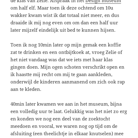
de klas van Zelie. Afspraak in het
Design museum
om half elf. Maar toen ik deze ochtend om 10u
wakker kwam wist ik dat totaal niet meer, en dus
draaide ik mij nog even om om dan een half uur
later mijzelf eindelijk uit bed te kunnen hijsen.
Toen ik nog 10min later op mijn gemak een koffie
zat te drinken en een ontbijtkoek at, vroeg Zelie of
het niet vandaag was dat we iets met haar klas
gingen doen. Mijn ogen schoten verschrikt open en
ik haastte mij recht om mij te gaan aankleden,
onderwijl de kinderen aanmanend om zich ook rap
aan te kleden.
40min later kwamen we aan in het museum, bijna
een volledig uur te laat. Gelukkig was het niet zo erg
en konden we nog een deel van de zoektocht
meedoen en vooral, we waren nog op tijd om de
afsluiting (een theelichtje in elkaar knutselen) mee