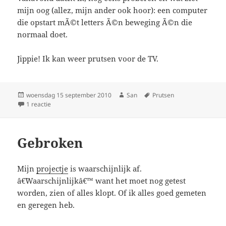
mijn oog (allez, mijn ander ook hoor): een computer
die opstart mÃ©t letters Ã©n beweging Ã©n die
normaal doet.
Jippie! Ik kan weer prutsen voor de TV.
Geplaatst
woensdag 15 september 2010
Auteur
San
Tags
Prutsen
op
1 reactie
op Jippie
Gebroken
Mijn
projectje
is waarschijnlijk af.
â€˜Waarschijnlijkâ€™ want het moet nog getest
worden, zien of alles klopt. Of ik alles goed gemeten
en geregen heb.