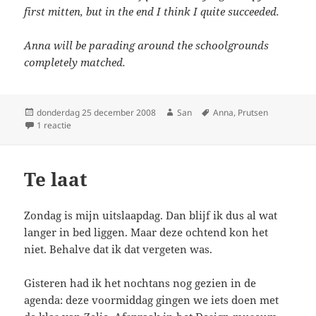
first mitten, but in the end I think I quite succeeded.
Anna will be parading around the schoolgrounds
completely matched.
Geplaatst
donderdag 25 december 2008
Auteur
San
Tags
Anna
,
Prutsen
op
1 reactie
op Set of three
Te laat
Zondag is mijn uitslaapdag. Dan blijf ik dus al wat
langer in bed liggen. Maar deze ochtend kon het
niet. Behalve dat ik dat vergeten was.
Gisteren had ik het nochtans nog gezien in de
agenda: deze voormiddag gingen we iets doen met